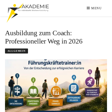
Skip
KATEGORIE:
ALLGEMEIN
to
MENU
content
LEADERSHIP
ZDRAVKO ALFRED FRIC
Ausbildung zum Coach:
IN
Professioneller Weg in 2026
PERFECTION
ALLGEMEIN