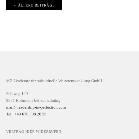
Beitragsnavigation
ÄLTERE BEITRÄGE
MZ Akademie für individuelle Weiterentwicklung GmbH
Feldweg 149
8971 Rohrmoos bei Schladming
mail@leadership-in-perfection.com
Tel.: +43 670 308 26 56
VERTRAG HIER WIDERRUFEN: