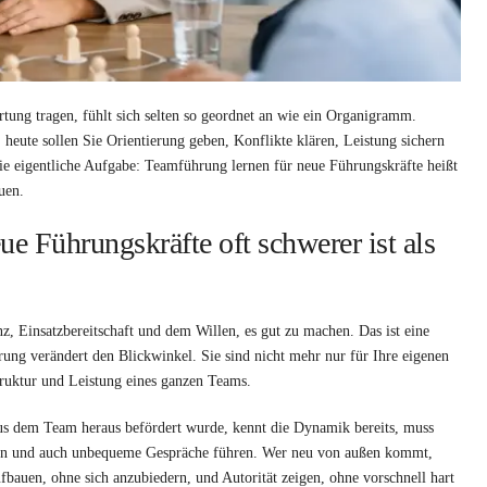
ung tragen, fühlt sich selten so geordnet an wie ein Organigramm.
heute sollen Sie Orientierung geben, Konflikte klären, Leistung sichern
ie eigentliche Aufgabe: Teamführung lernen für neue Führungskräfte heißt
uen.
 Führungskräfte oft schwerer ist als
z, Einsatzbereitschaft und dem Willen, es gut zu machen. Das ist eine
ührung verändert den Blickwinkel. Sie sind nicht mehr nur für Ihre eigenen
truktur und Leistung eines ganzen Teams.
 aus dem Team heraus befördert wurde, kennt die Dynamik bereits, muss
eiden und auch unbequeme Gespräche führen. Wer neu von außen kommt,
fbauen, ohne sich anzubiedern, und Autorität zeigen, ohne vorschnell hart