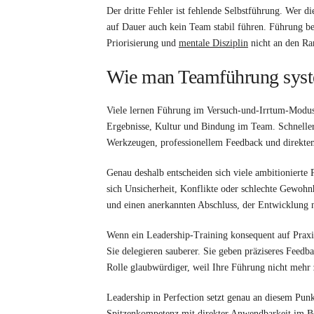
Der dritte Fehler ist fehlende Selbstführung. Wer d
auf Dauer auch kein Team stabil führen. Führung be
Priorisierung und
mentale Disziplin
nicht an den Ra
Wie man Teamführung system
Viele lernen Führung im Versuch-und-Irrtum-Modus. 
Ergebnisse, Kultur und Bindung im Team. Schneller u
Werkzeugen, professionellem Feedback und direktem
Genau deshalb entscheiden sich viele ambitionierte 
sich Unsicherheit, Konflikte oder schlechte Gewohn
und einen anerkannten Abschluss, der Entwicklung n
Wenn ein Leadership-Training konsequent auf Praxis 
Sie delegieren sauberer. Sie geben präziseres Feed
Rolle glaubwürdiger, weil Ihre Führung nicht mehr z
Leadership in Perfection setzt genau an diesem Punkt
Spitzenkompetenz mit direkter Anwendbarkeit im Be