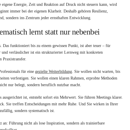
ie eigene Energie, Zeit und Reaktion auf Druck nicht steuern kann, wird
ginnt immer bei der eigenen Klarheit. Deshalb gehören Resilienz,
nd, sondern ins Zentrum jeder ernsthaften Entwicklung.
atisch lernt statt nur nebenbei
Das funktioniert bis zu einem gewissen Punkt, ist aber teuer – für
nd verlässlicher ist ein strukturierter Lernweg mit konkreten
 Praxistransfer.
Professionals für eine
gezielte Weiterbildung
. Sie wollen nicht warten, bis
heiten verfestigen. Sie wollen einen klaren Rahmen, erprobte Methoden
icht nur belegt, sondern beruflich nutzbar macht.
ausgerichtet ist, entsteht sofort ein Mehrwert. Sie führen Meetings klarer.
back. Sie treffen Entscheidungen mit mehr Ruhe. Und Sie wirken in Ihrer
ufällig, sondern systematisch ist.
 an: Führung nicht als lose Inspiration, sondern als trainierbare
rufsalltag.