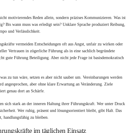
nicht motivierendes Reden allein, sondern präzises Kommunizieren. Was ist
lg? Bis wann muss was erledigt sein? Unklare Sprache produziert Reibung,
mpo und Verlässlichkeit.
ngskräfte vermeiden Entscheidungen oft aus Angst, unfair zu wirken oder
ller Vertrauen in zögerliche Führung als in eine sachlich begründete
ucht gute Führung Beteiligung. Aber nicht jede Frage ist basisdemokratisch
 was zu tun wäre, setzen es aber nicht sauber um. Vereinbarungen werden
wird angesprochen, aber ohne klare Erwartung an Veränderung. Ziele
iert genau dort an Schärfe.
en sich stark an der inneren Haltung ihrer Führungskraft. Wer unter Druck
icherheit. Wer ruhig, präsent und lösungsorientiert bleibt, gibt Halt. Das
t, handlungsfähig zu bleiben.
rungskräfte im täglichen Einsatz