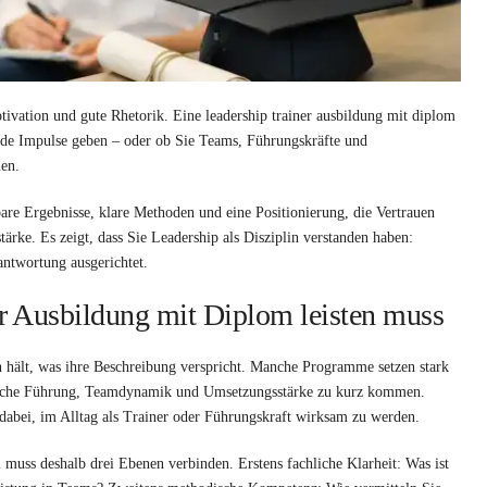
tivation und gute Rhetorik. Eine leadership trainer ausbildung mit diplom
rende Impulse geben – oder ob Sie Teams, Führungskräfte und
nen.
e Ergebnisse, klare Methoden und eine Positionierung, die Vertrauen
stärke. Es zeigt, dass Sie Leadership als Disziplin verstanden haben:
antwortung ausgerichtet.
r Ausbildung mit Diplom leisten muss
 hält, was ihre Beschreibung verspricht. Manche Programme setzen stark
egische Führung, Teamdynamik und Umsetzungsstärke zu kurz kommen.
 dabei, im Alltag als Trainer oder Führungskraft wirksam zu werden.
m muss deshalb drei Ebenen verbinden. Erstens fachliche Klarheit: Was ist