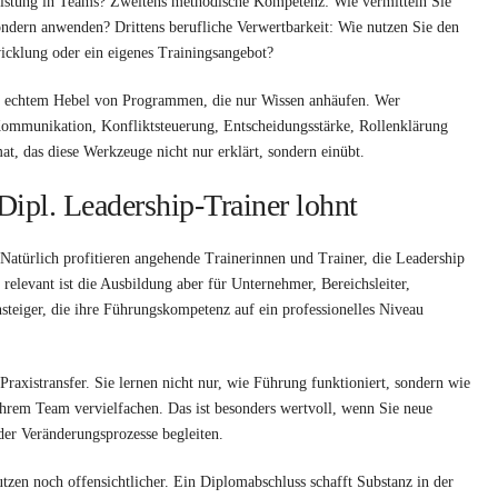
Leistung in Teams? Zweitens methodische Kompetenz: Wie vermitteln Sie
sondern anwenden? Drittens berufliche Verwertbarkeit: Wie nutzen Sie den
wicklung oder ein eigenes Trainingsangebot?
mit echtem Hebel von Programmen, die nur Wissen anhäufen. Wer
 Kommunikation, Konfliktsteuerung, Entscheidungsstärke, Rollenklärung
, das diese Werkzeuge nicht nur erklärt, sondern einübt.
ipl. Leadership-Trainer lohnt
. Natürlich profitieren angehende Trainerinnen und Trainer, die Leadership
relevant ist die Ausbildung aber für Unternehmer, Bereichsleiter,
steiger, die ihre Führungskompetenz auf ein professionelles Niveau
 Praxistransfer. Sie lernen nicht nur, wie Führung funktioniert, sondern wie
Ihrem Team vervielfachen. Das ist besonders wertvoll, wenn Sie neue
er Veränderungsprozesse begleiten.
utzen noch offensichtlicher. Ein Diplomabschluss schafft Substanz in der