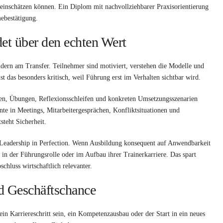
 einschätzen können. Ein Diplom mit nachvollziehbarer Praxisorientierung
mebestätigung.
det über den echten Wert
ndern am Transfer. Teilnehmer sind motiviert, verstehen die Modelle und
 das besonders kritisch, weil Führung erst im Verhalten sichtbar wird.
elen, Übungen, Reflexionsschleifen und konkreten Umsetzungsszenarien
nte in Meetings, Mitarbeitergesprächen, Konfliktsituationen und
steht Sicherheit.
e Leadership in Perfection. Wenn Ausbildung konsequent auf Anwendbarkeit
, in der Führungsrolle oder im Aufbau ihrer Trainerkarriere. Das spart
hluss wirtschaftlich relevanter.
nd Geschäftschance
ein Karriereschritt sein, ein Kompetenzausbau oder der Start in ein neues