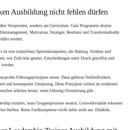
rken Ausbildung nicht fehlen dürfen
 großen Versprechen, sondern am Curriculum. Gute Programme decken
fliktmanagement, Motivation, Strategie, Resilienz und Transfermethodik
eführt werden.
s ist eine trainierbare Spitzenkompetenz, die Haltung, Struktur und
nen, wie Ziele klar gesetzt, Entscheidungen unter Druck getroffen und
t werden.
iserprobte Führungsprinzipien setzen. Dazu gehören Verbindlichkeit,
heit und konsequente Umsetzung. Diese Prinzipien wirken im modernen
 Menschen arbeiten besser, wenn Führung Orientierung gibt.
dership trainiert, muss Gruppenprozesse steuern, Lernwiderstände erkennen
ften bleiben. Reine Fachkompetenz reicht dafür nicht aus. Didaktik,