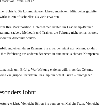
t stark von Ihrem Ziel ab.
her Schärfe. Sie kommunizieren klarer, entwickeln Mitarbeiter gezielter
rkt intern oft schneller, als viele erwarten.
iplom Ihre Marktposition. Unternehmen kaufen im Leadership-Bereich
gramme, saubere Methodik und Trainer, die Führung nicht romantisieren,
ndierter Abschluss wertvoll.
 Ausbildung einen klaren Rahmen. Sie erwerben nicht nur Wissen, sondern
ie ihre Erfahrung aus anderen Branchen in eine neue, sichtbare Kompetenz
automatisch zum Erfolg. Wer Wirkung erzielen will, muss das Gelernte
 seine Zielgruppe übersetzen. Das Diplom öffnet Türen – durchgehen
esonders lohnt
ortung wächst. Vielleicht führen Sie zum ersten Mal ein Team. Vielleicht