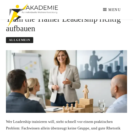
Skip
to
MENU
content
Train the Trainer Leadership richtig
aufbauen
LEADERSHIP
ZDRAVKO ALFRED FRIC
IN
ALLGEMEIN
PERFECTION
Wer Leadership trainieren will, steht schnell vor einem praktischen
Problem: Fachwissen allein überzeugt keine Gruppe, und gute Rhetorik