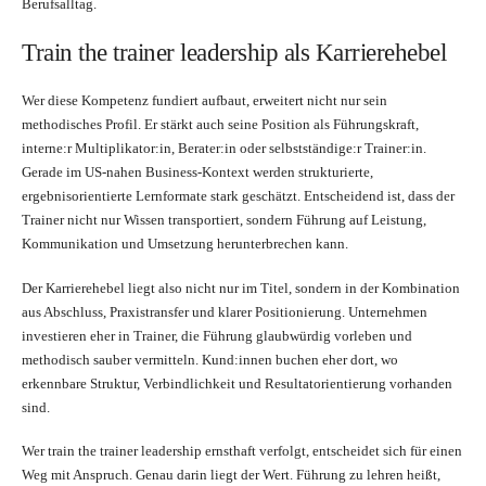
Berufsalltag.
Train the trainer leadership als Karrierehebel
Wer diese Kompetenz fundiert aufbaut, erweitert nicht nur sein
methodisches Profil. Er stärkt auch seine Position als Führungskraft,
interne:r Multiplikator:in, Berater:in oder selbstständige:r Trainer:in.
Gerade im US-nahen Business-Kontext werden strukturierte,
ergebnisorientierte Lernformate stark geschätzt. Entscheidend ist, dass der
Trainer nicht nur Wissen transportiert, sondern Führung auf Leistung,
Kommunikation und Umsetzung herunterbrechen kann.
Der Karrierehebel liegt also nicht nur im Titel, sondern in der Kombination
aus Abschluss, Praxistransfer und klarer Positionierung. Unternehmen
investieren eher in Trainer, die Führung glaubwürdig vorleben und
methodisch sauber vermitteln. Kund:innen buchen eher dort, wo
erkennbare Struktur, Verbindlichkeit und Resultatorientierung vorhanden
sind.
Wer train the trainer leadership ernsthaft verfolgt, entscheidet sich für einen
Weg mit Anspruch. Genau darin liegt der Wert. Führung zu lehren heißt,